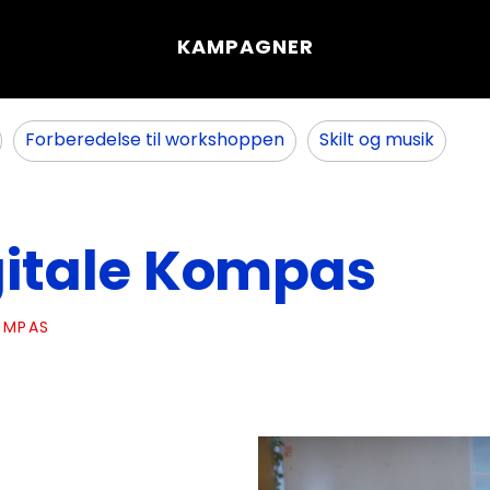
KAMPAGNER
Forberedelse til workshoppen
Skilt og musik
igitale Kompas
KOMPAS