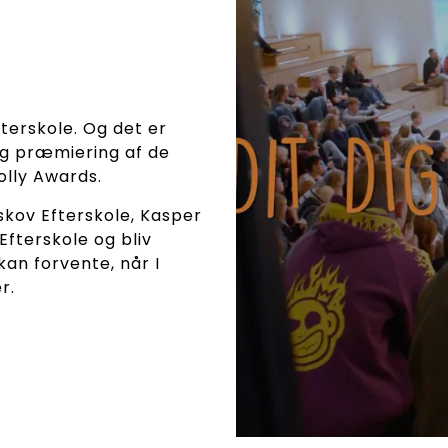
terskole. Og det er
g præmiering af de
Dolly Awards.
kov Efterskole, Kasper
fterskole og bliv
an forvente, når I
er.